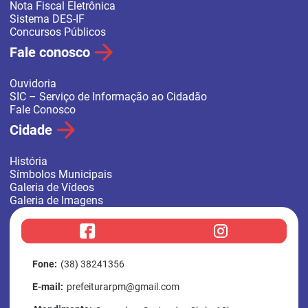
Nota Fiscal Eletrônica
Sistema DES-IF
Concursos Públicos
Fale conosco
Ouvidoria
SIC – Serviço de Informação ao Cidadão
Fale Conosco
Cidade
História
Símbolos Municipais
Galeria de Vídeos
Galeria de Imagens
f
i
a
n
c
s
e
t
b
a
Fone:
(38) 38241356
o
g
o
r
E-mail:
prefeiturarpm@gmail.com
k
a
m