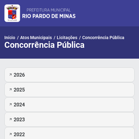
Pular
para
o
conteúdo
Início
/
Atos Municipais
/
Licitações
/
Concorrência Pública
Concorrência Pública
2026
2025
2024
2023
2022