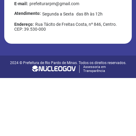
o
r
E-mail:
prefeiturarpm@gmail.com
k
a
m
Atendimento:
Segunda a Sexta das 8h às 12h
Endereço:
Rua Tácito de Freitas Costa, nº 846, Centro.
CEP: 39.530-000
2024 © Prefeitura de Rio Pardo de Minas. Todos os direitos reservados.
Assessoria em
Transparência