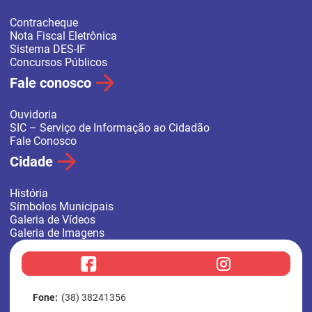
Contracheque
Nota Fiscal Eletrônica
Sistema DES-IF
Concursos Públicos
Fale conosco
Ouvidoria
SIC – Serviço de Informação ao Cidadão
Fale Conosco
Cidade
História
Símbolos Municipais
Galeria de Vídeos
Galeria de Imagens
f
i
a
n
c
s
e
t
b
a
Fone:
(38) 38241356
o
g