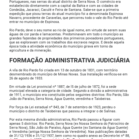
Portugueses, nas serras do atual distrito de Serra Nova. O comércio era
estabelecido diretamente com a capital da Bahia e com as cidades de
Condeúba, Jacaraci, Caculé e Feira de Santana. Sabe-se que a primeira
expedição que pisou terras do atual município foi a denominada Espinosa
Navarro, procedente de Caravelas, que percorreu todo o vale do Rio Pardo até
entrar no município de Espinosa.
Rio Pardo, deve o seu nome ao rio de igual nome, em virtude de serem suas
águas de cor parda e lamacentas. Predominavam em todo o município as
grandes fazendas de propriedades dos primeiros povoadores portugueses,
que as exploravam com os trabalhos dos escravos negros. E desde aquela
época toda a atividade econômica do município girava em torno da
agricultura e da mineração.
FORMAÇÃO ADMINISTRATIVA JUDICIÁRIA
A vila de Rio Pardo foi criada em 13 de outubro de 1831, com território
desmembrado do município de Minas Novas. Sua Instalação verificou-se em
26 de agosto de 1933.
Em virtude da Lei provincial nº 1887, de l5 de julho de 1872, foi a sede
municipal elevada a categoria de cidade. Segundo a divisão a administrativa
de 1911, o município era constituído pelos seguintes distritos: Rio Pardo, São
João do Paraíso, Serra Nova, Água Quente, veredinha e Taiobeiras.
Por força da Lei estadual nº 843, de 7 de setembro de 1923, perdeu o
município o distrito de Taiobeiras que passou a integrar o de Salinas.
Por esta mesma divisão administrativa, Rio Pardo passou a figurar com
apenas 5 distritos: Rio Pardo, Serra Nova (ex Nossa Senhora do Patrocínio de
Serra Nova), São João do Paraíso, Água Quente (ex Santana da Água Quente)
e Veredinha (antiga Nossa Senhora da Veredinha). Nas publicações datadas
de 31/12/1936 e 31/12/1937, bem como no quadro anexo ao Decreto-lei nº 88,