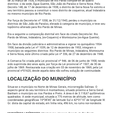
de 30 março de 1938, o município de Rio Pardo compõe-se de quatro
distritos: o da sede, Água Quente, São João do Paraíso e Serra Nova. Pelo
Decreto 148, de 17 de dezembro de 1938, o distrito de Serra Nova foi extinto e
seu território passou a constituir o novo distrito de coqueiros, atual Indaiabira
no mesmo município de Rio Pardo.
Por força do Decreto-lei nº 1058, de 31/12/1943, perdeu o município os
distritos de São João do Paraíso, elevado à categoria de município, e teve seu
topônimo alterado para Rio Pardo de Minas.
Era a seguinte a composição distrital em face do citado Decreto-lei: Rio
Pardo de Minas, Indaiabira, (ex-Coqueiro) e Montezuma (ex-Água Quente).
Em face da divisão judiciária e administrativa a vigorar no quinquênio 1954-
1958, baixada pela Lei nº 1039, de 12 de dezembro de 1953, integram o
município os seguintes distritos: Rio Pardo de Minas, Indaiabira, Montezuma
e Serra Nova, este último criado pela Lei nº 336, de 27 de dezembro de 1948.
A Comarca foi criada pela Lei provincial nº 946. de 06 de junho de 1958, tendo
sido suprimida dez anos após, por força da Lei provincial nº 1507, de 30 de
julho de 1869. Restaurada sua criação em 03 de novembro de 1869, pela Lei
provincial nº01620, desde aquela data não sofreu solução de continuidade.
LOCALIZAÇÃO DO MUNICÍPIO
Situa-se o município no Norte de Minas Gerais, microrregião Salinas. O
aspecto geral do seu território é montanhoso, situado próximo a Serra Geral.
Banham o município os rios Pardos e Preto. A área é de 3.118,67 quilômetros
quadrados. A sede municipal, situada a 775 metros de altitude, tem como
coordenadas geográficas 15º38’45” de latitude Sul e 42º31’15” de longitude W.
Gr. dista da capital do estado, em linha reta, 496 km, no rumo nor-nordeste.