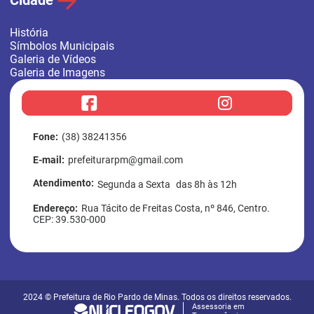
Cidade
História
Símbolos Municipais
Galeria de Vídeos
Galeria de Imagens
f
i
a
n
c
s
e
t
b
a
Fone:
(38) 38241356
o
g
o
r
E-mail:
prefeiturarpm@gmail.com
k
a
m
Atendimento:
Segunda a Sexta das 8h às 12h
Endereço:
Rua Tácito de Freitas Costa, nº 846, Centro.
CEP: 39.530-000
2024 © Prefeitura de Rio Pardo de Minas. Todos os direitos reservados.
Assessoria em