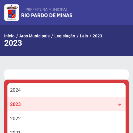
Pular
para
o
conteúdo
Início
/
Atos Municipais
/
Legislação
/
Leis
/
2023
2023
2024
2023
2022
2021