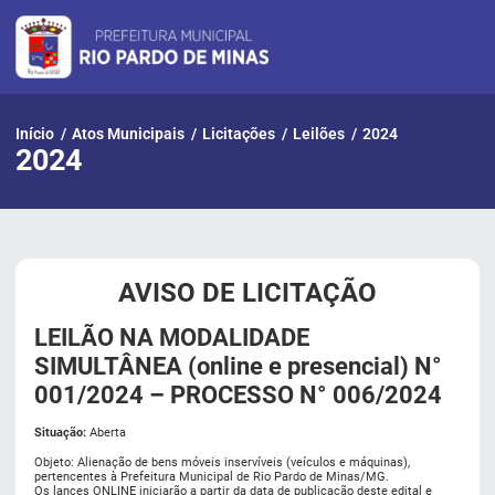
Pular
para
o
conteúdo
Início
/
Atos Municipais
/
Licitações
/
Leilões
/
2024
2024
AVISO DE LICITAÇÃO
LEILÃO NA MODALIDADE
SIMULTÂNEA (online e presencial) N°
001/2024 – PROCESSO N° 006/2024
Situação:
Aberta
Objeto: Alienação de bens móveis inservíveis (veículos e máquinas),
pertencentes à Prefeitura Municipal de Rio Pardo de Minas/MG.
Os lances ONLINE iniciarão a partir da data de publicação deste edital e