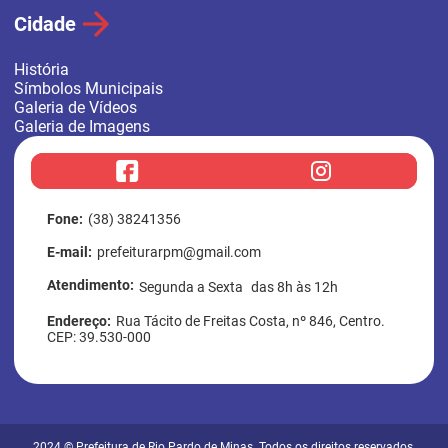
Cidade
História
Símbolos Municipais
Galeria de Vídeos
Galeria de Imagens
f
i
a
n
c
s
e
t
b
a
Fone:
(38) 38241356
o
g
o
r
E-mail:
prefeiturarpm@gmail.com
k
a
m
Atendimento:
Segunda a Sexta das 8h às 12h
Endereço:
Rua Tácito de Freitas Costa, nº 846, Centro.
CEP: 39.530-000
2024 © Prefeitura de Rio Pardo de Minas. Todos os direitos reservados.