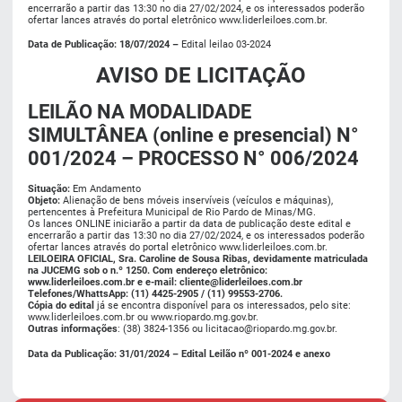
encerrarão a partir das 13:30 no dia 27/02/2024, e os interessados poderão
ofertar lances através do portal eletrônico www.liderleiloes.com.br.
Data de Publicação: 18/07/2024 –
Edital leilao 03-2024
AVISO DE LICITAÇÃO
LEILÃO NA MODALIDADE
SIMULTÂNEA (online e presencial) N°
001/2024 – PROCESSO N° 006/
2024
Situação:
Em Andamento
Objeto:
Alienação de bens móveis inservíveis (veículos e máquinas),
pertencentes à Prefeitura Municipal de Rio Pardo de Minas/MG.
Os lances ONLINE iniciarão a partir da data de publicação deste edital e
encerrarão a partir das 13:30 no dia 27/02/2024, e os interessados poderão
ofertar lances através do portal eletrônico www.liderleiloes.com.br.
LEILOEIRA OFICIAL, Sra. Caroline de Sousa Ribas, devidamente matriculada
na JUCEMG sob o n.º 1250. Com endereço eletrônico:
www.liderleiloes.com.br e e-mail:
cliente@liderleiloes.com.br
Telefones/WhattsApp: (11) 4425-2905 / (11) 99553-2706.
Cópia do edital
já se encontra disponível para os interessados, pelo site:
www.liderleiloes.com.br ou
www.riopardo.mg.gov.br
.
Outras informações
: (38) 3824-1356 ou
licitacao@riopardo.mg.gov.br
.
Data da Publicação: 31/01/2024 –
Edital Leilão nº 001-2024 e anexo