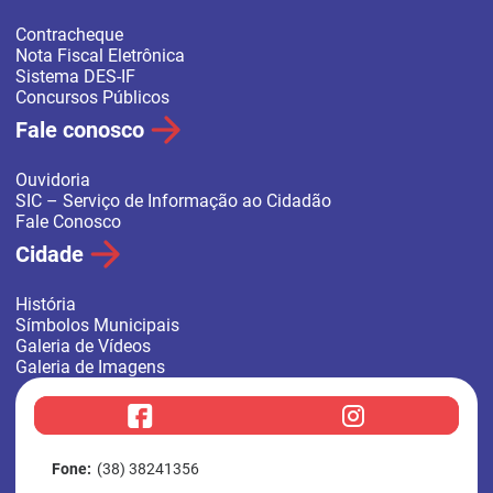
Contracheque
Nota Fiscal Eletrônica
Sistema DES-IF
Concursos Públicos
Fale conosco
Ouvidoria
SIC – Serviço de Informação ao Cidadão
Fale Conosco
Cidade
História
Símbolos Municipais
Galeria de Vídeos
Galeria de Imagens
f
i
a
n
c
s
e
t
b
a
Fone:
(38) 38241356
o
g