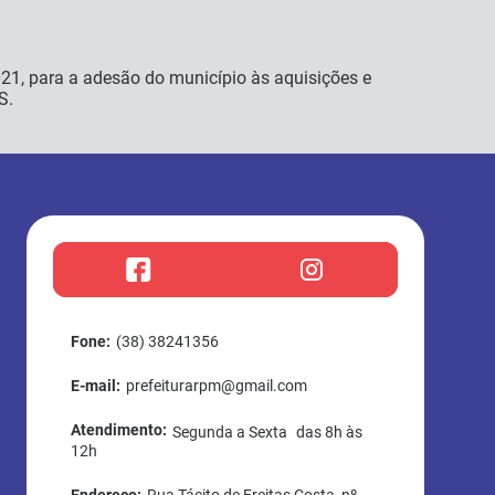
2021, para a adesão do município às aquisições e
S.
f
i
a
n
c
s
e
t
Fone:
(38) 38241356
b
a
o
g
E-mail:
prefeiturarpm@gmail.com
o
r
k
a
Atendimento:
Segunda a Sexta das 8h às
m
12h