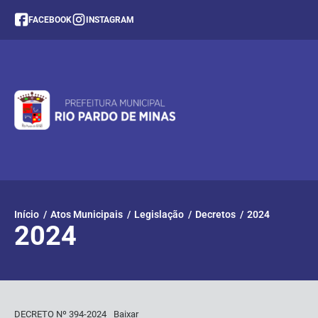
facebook
instagram
FACEBOOK
INSTAGRAM
Início
/
Atos Municipais
/
Legislação
/
Decretos
/
2024
2024
DECRETO Nº 394-2024
Baixar